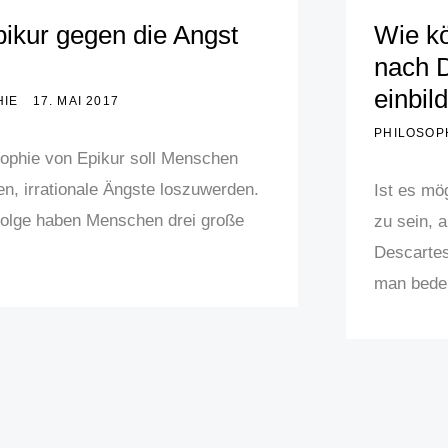
ikur gegen die Angst
Wie k
nach D
einbil
HIE
17. MAI 2017
PHILOSOP
sophie von Epikur soll Menschen
en, irrationale Ängste loszuwerden.
Ist es mö
folge haben Menschen drei große
zu sein, 
.
Descartes
man beden