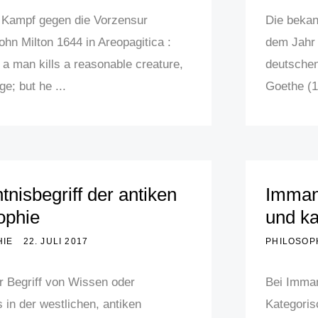
 Kampf gegen die Vorzensur
Die beka
ohn Milton 1644 in Areopagitica :
dem Jahr
 a man kills a reasonable creature,
deutschen
e; but he ...
Goethe (1
tnisbegriff der antiken
Immanu
ophie
und ka
HIE
22. JULI 2017
PHILOSOP
er Begriff von Wissen oder
Bei Imman
 in der westlichen, antiken
Kategoris