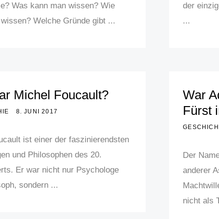
ie? Was kann man wissen? Wie
der einzi
wissen? Welche Gründe gibt ...
...
r Michel Foucault?
War Ad
Fürst 
HIE
8. JUNI 2017
GESCHICH
cault ist einer der faszinierendsten
en und Philosophen des 20.
Der Name 
rts. Er war nicht nur Psychologe
anderer A
oph, sondern ...
Machtwill
nicht als 