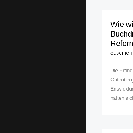
Wie wi
Buchdr
Refor
GESCHICH
Die Erfin
Gutenberg
Entwicklu
hätten sich