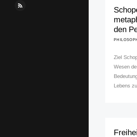
R
Schop
S
metaph
S
den P
PHILOSOP
Ziel Scho
Wesen der
Bedeutung
Lebens zu
Freihe