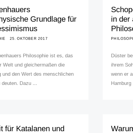
enhauers
Schope
ysische Grundlage für
in de
essimismus
Philos
HIE
25. OKTOBER 2017
PHILOSOP
penhauers Philosophie ist es, das
Düster b
 Welt und gleichermaßen die
ihrem Soh
 und den Wert des menschlichen
wenn er a
 deuten. Dazu ...
Hamburg z
it für Katalanen und
Warum