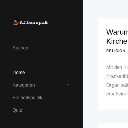
Warum 
Kirche
RELIGION
Mit den K
Home
Krankenhä
Organisati
Kategorien
erscheint 
Freiheits­politik
Quiz