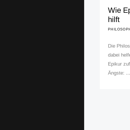
Wie Ep
hilft
PHILOSOP
Die Philo
dabei helf
Epikur zu
Ängste: ..