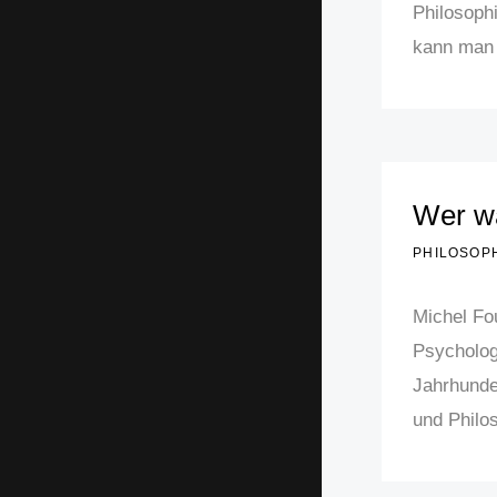
Philosoph
kann man 
Wer wa
PHILOSOP
Michel Fou
Psycholog
Jahrhunde
und Philos