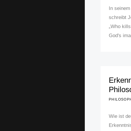
In seinem
schreibt J
„Who kills
God's imag
Erkenn
Philos
PHILOSOP
Wie ist d
Erkenntnis