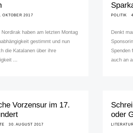
n
Sparka
. OKTOBER 2017
POLITIK
 Nordirak haben am letzten Montag
Denkt ma
Unabhängigkeit gestimmt und nun
Sponsorin
h die Katalanen über ihre
Spenden f
keit ...
auch an a
che Vorzensur im 17.
Schre
ndert
oder 
TE
30. AUGUST 2017
LITERATU