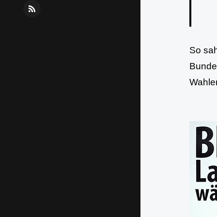
R
S
S
So sah
Bundes
Wahler