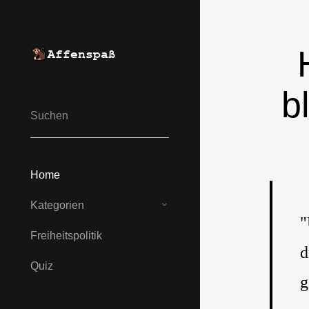
b
Home
Kategorien
"
Freiheits­politik
d
Quiz
g