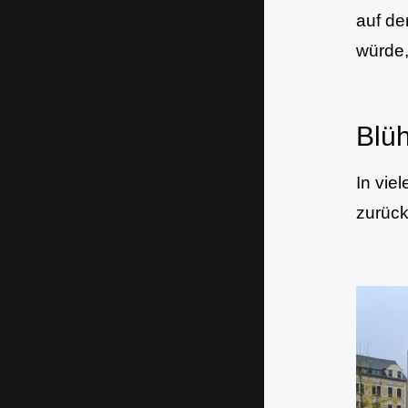
auf de
würde,
Blü
In vie
zurück