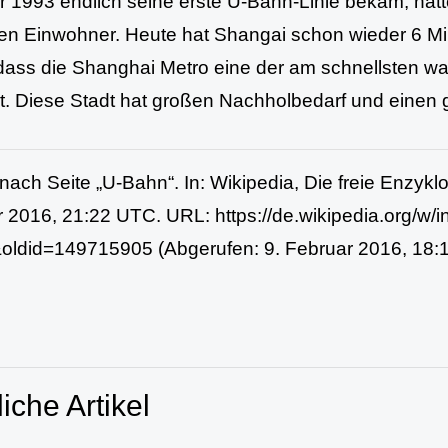
r 1993 endlich seine erste U-Bahn-Linie bekam, hatt
nen Einwohner. Heute hat Shangai schon wieder 6 Mi
 dass die Shanghai Metro eine der am schnellsten
st. Diese Stadt hat großen Nachholbedarf und einen
rt nach Seite „U-Bahn“. In: Wikipedia, Die freie Enzyk
 2016, 21:22 UTC. URL: https://de.wikipedia.org/w/i
oldid=149715905 (Abgerufen: 9. Februar 2016, 18
iche Artikel