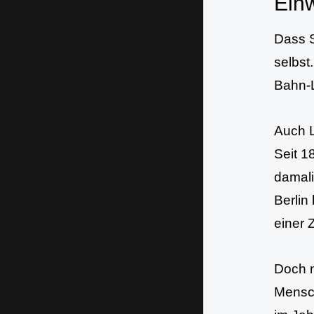
Einw
Dass S
selbst
Bahn-L
Auch L
Seit 1
damali
Berlin
einer 
Doch n
Mensch