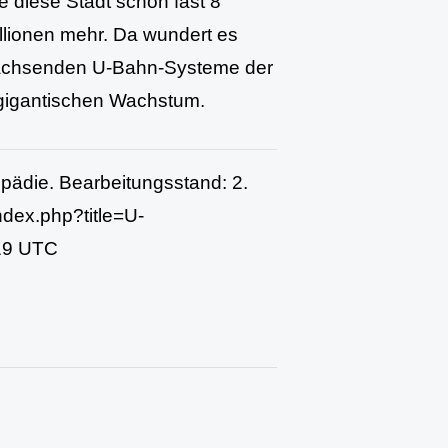
e diese Stadt schon fast 8
llionen mehr. Da wundert es
 wachsenden U-Bahn-Systeme der
 gigantischen Wachstum.
lopädie. Bearbeitungsstand: 2.
ndex.php?title=U-
:19 UTC