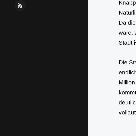
Knapp 
R
Natürl
S
Da die
S
wäre, 
Stadt 
Die St
endlic
Millio
kommt 
deutli
vollau