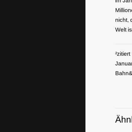
im Jah
Millio
nicht,
Welt i
²zitie
Januar
Bahn&
Ähnl