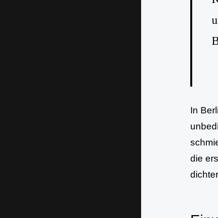
u
B
In Ber
unbedi
schmie
die er
dichter