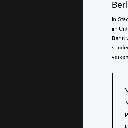
Berl
In Stä
im Unt
Bahn v
sonder
verkeh
M
N
P
K