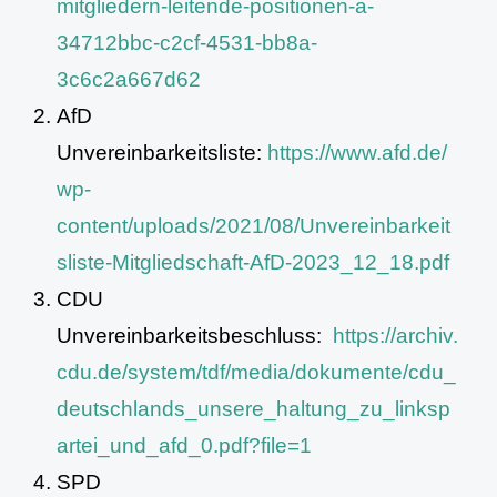
mitgliedern-leitende-positionen-a-
34712bbc-c2cf-4531-bb8a-
3c6c2a667d62
AfD
Unvereinbarkeitsliste:
https://www.afd.de/
wp-
content/uploads/2021/08/Unvereinbarkeit
sliste-Mitgliedschaft-AfD-2023_12_18.pdf
CDU
Unvereinbarkeitsbeschluss:
https://archiv.
cdu.de/system/tdf/media/dokumente/cdu_
deutschlands_unsere_haltung_zu_linksp
artei_und_afd_0.pdf?file=1
SPD