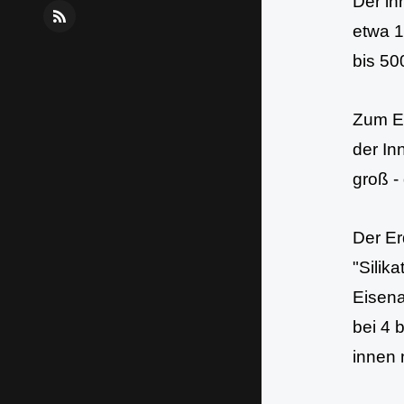
Der in
R
etwa 1
S
bis 50
S
Zum Er
der In
groß -
Der Er
"Silik
Eisena
bei 4 
innen