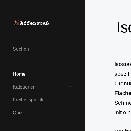
Is
Isosta
spezif
Home
Ordnun
Kategorien
Fläche
Freiheits­politik
Schmel
mit ei
Quiz