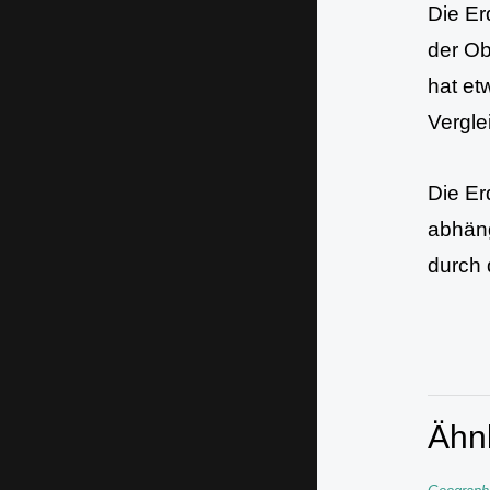
Die Er
der Ob
hat et
Vergle
Die Er
abhäng
durch 
Ähnl